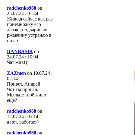
radchenko968
on
25.07.24 : 01:44
Живо,я сейчас как раз
понемножку его
делаю, подвариваю,
ржавчину устраняю в
полах
DANBASIK
on
24.07.24 : 10:04
Чат жив!))
ZAZmen
on 19.07.24 :
02:14
Привет, Андрей.
Чот ты пропал.
Мыльце твоё живо
ещё?
radchenko968
on
12.07.24 : 05:14
а нет, работает)
radchenko968
on