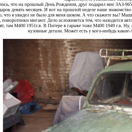
лось, что на прошлый День Рождения, друг подарил мне ЗАЗ-965. 
дарок девять месяцев. И вот на прошлой неделе наше знакомство с
о, что я увидел не было для меня шоком. А что скажите вы? Маши
, поворотники мигают. Дело осложняется тем, что находится авто 
ят, там М400 1951г.в. В Питере в гараже тоже М400 1949 г.в. Ну, 
кузовные детали. Может есть у кого-нибудь какие-