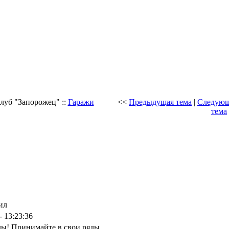
Клуб "Запорожец" ::
Гаражи
<<
Предыдущая тема
|
Следую
тема
ил
- 13:23:36
ды! Принимайте в свои ряды.