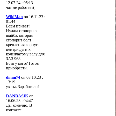
12.07.24 : 05:13
чат не работает(
WildMan
on 16.11.23 :
01:44
Всем привет!
Нужна стопорная
шайба, которая
стопорит болт
крепления корпуса
центрифуги к
коленчатому валу для
ЗАЗ 968.
Есть у кого? Готов
приобрести.
dimm74
on 08.10.23 :
13:19
ух ты. Заработало!
DANBASIK
on
16.06.23 : 04:47
Да, конечно. В
контакте