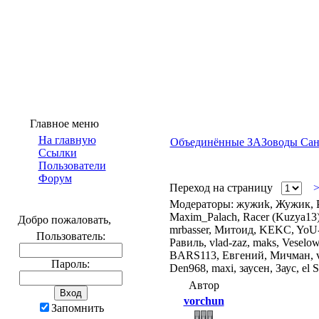
Главное меню
На главную
Объединённые ЗАЗоводы Санкт
Ссылки
Пользователи
Форум
Переход на страницу
Модераторы: жужиk, Жужик, Pr
Maxim_Palach, Racer (Kuzya13)
Добро пожаловать,
mrbasser, Митоид, KEKC, YoU-P
Пользователь:
Равиль, vlad-zaz, maks, Vesel
BARS113, Евгений, Мичман, ver
Пароль:
Den968, maxi, заусен, Заус, el 
Автор
vorchun
Запомнить