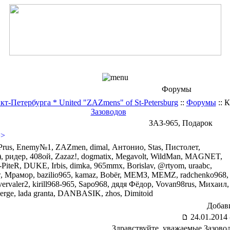
Форумы
-Петербурга * United "ZAZmens" of St-Petersburg
::
Форумы
:: 
Зазоводов
ЗАЗ-965, Подарок
>>
us, Enemy№1, ZAZmen, dimal, Антонио, Stas, Пистолет,
, ридер, 408ой, Zazaz!, dogmatix, Megavolt, WildMan, MAGNET,
iteR, DUKE, Irbis, dimka, 965mmx, Borislav, @rtyom, uraabc,
ow, Мрамор, bazilio965, kamaz, Bоbёr, МЕМЗ, MEMZ, radchenko968,
valer2, kirill968-965, Sapo968, дядя Фёдор, Vovan98rus, Михаил,
Serge, lada granta, DANBASIK, zhos, Dimitoid
Добав
24.01.2014 
Здравствуйте, уважаемые Зазово