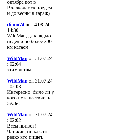
октябре вот в
Волоколамск поедем
и до весны в гараж)
dimm74
on 14.08.24 :
14:30
WildMan, да каждую
неделю по более 300
км катаем.
WildMan
on 31.07.24
: 02:04
этим летом.
WildMan
on 31.07.24
: 02:03
Интересно, было ли у
кого путешествие на
ЗАЗе?
WildMan
on 31.07.24
: 02:02
Всем привет!
Чат жив, но как-то
редко кто пишет.