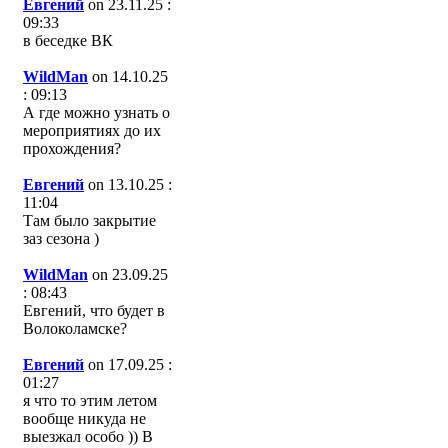
Евгений
on 23.11.25 :
09:33
в беседке ВК
WildMan
on 14.10.25
: 09:13
А где можно узнать о
мероприятиях до их
прохождения?
Евгений
on 13.10.25 :
11:04
Там было закрытие
заз сезона )
WildMan
on 23.09.25
: 08:43
Евгений, что будет в
Волоколамске?
Евгений
on 17.09.25 :
01:27
я что то этим летом
вообще никуда не
выезжал особо )) В