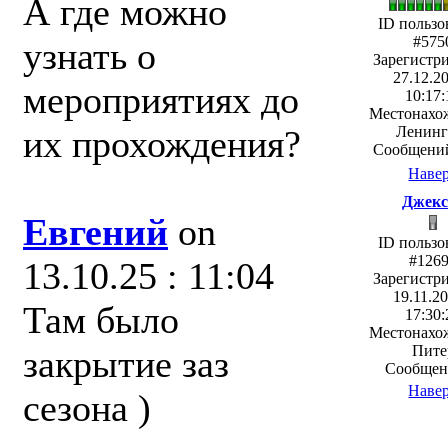
А где можно
ID пользо
#575
узнать о
Зарегистр
27.12.20
мероприятиях до
10:17:
Местонахо
их прохождения?
Ленинг
Сообщений
Наве
Джекс
Евгений
on
ID пользо
#126
13.10.25 : 11:04
Зарегистр
19.11.20
Там было
17:30:
Местонахо
Пите
закрытие заз
Сообщен
Наве
сезона )