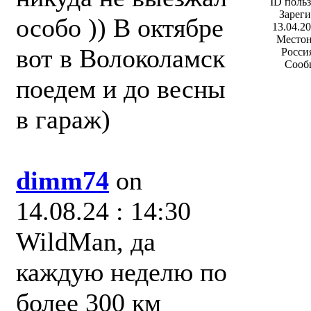
ID польз
Зареги
особо )) В октябре
13.04.20
Местон
вот в Волоколамск
Россия
Сооб
поедем и до весны
в гараж)
dimm74
on
14.08.24 : 14:30
WildMan, да
каждую неделю по
более 300 км