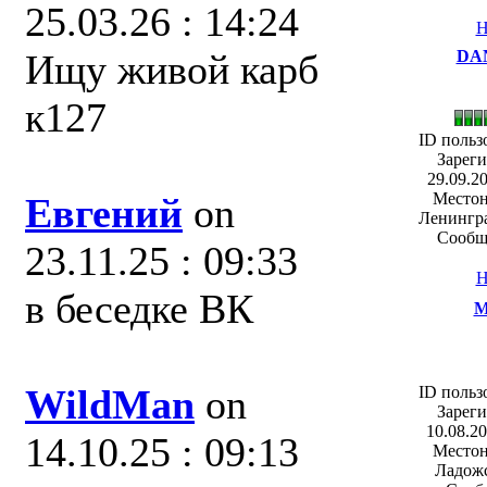
25.03.26 : 14:24
Н
Ищу живой карб
DA
к127
ID польз
Зареги
29.09.20
Местон
Евгений
on
Ленингра
Сообщ
23.11.25 : 09:33
Н
в беседке ВК
M
WildMan
on
ID польз
Зареги
10.08.20
14.10.25 : 09:13
Местон
Ладожс