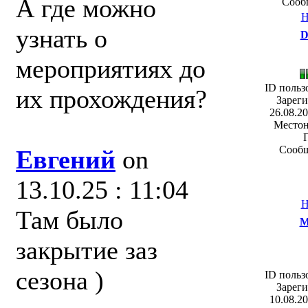
А где можно
Сооб
Н
узнать о
D
мероприятиях до
ID польз
их прохождения?
Зареги
26.08.20
Местон
Сообщ
Евгений
on
13.10.25 : 11:04
Н
Там было
M
закрытие заз
сезона )
ID польз
Зареги
10.08.20