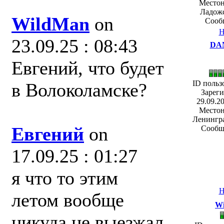
Местон
Ладожс
WildMan
on
Сооб
Н
23.09.25 : 08:43
DA
Евгений, что будет
ID польз
в Волоколамске?
Зареги
29.09.20
Местон
Ленингра
Евгений
on
Сообщ
17.09.25 : 01:27
я что то этим
Н
летом вообще
W
никуда не выезжал