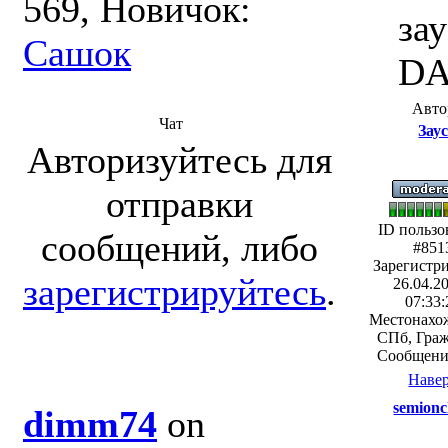
569, Новичок:
зау
Сашок
DA
Авто
Чат
Зау
Авторизуйтесь для
отправки
ID пользо
сообщений, либо
#851
Зарегистр
зарегистрируйтесь
.
26.04.20
07:33:
Местонахо
СПб, Гра
Сообщени
Наве
semionc
dimm74
on