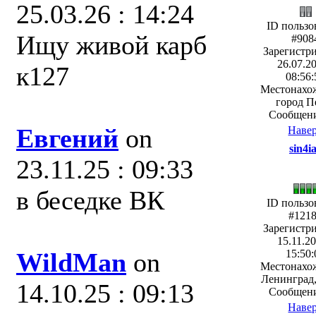
25.03.26 : 14:24
ID пользо
Ищу живой карб
#908
Зарегистр
26.07.20
к127
08:56:
Местонахо
город П
Сообщени
Евгений
on
Наве
sin4i
23.11.25 : 09:33
в беседке ВК
ID пользо
#121
Зарегистр
15.11.20
WildMan
on
15:50:
Местонахо
Ленинград
14.10.25 : 09:13
Сообщени
Наве