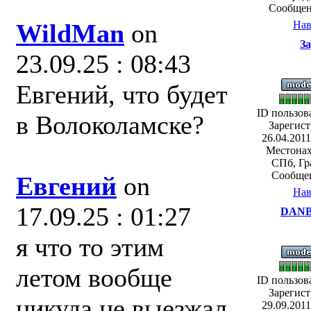
Сообщен
WildMan
on
Нав
За
23.09.25 : 08:43
Евгений, что будет
ID пользов
в Волоколамске?
Зарегист
26.04.2011
Местонах
СПб, Гр
Сообщен
Евгений
on
Нав
17.09.25 : 01:27
DANB
я что то этим
летом вообще
ID пользов
Зарегист
никуда не выезжал
29.09.2011