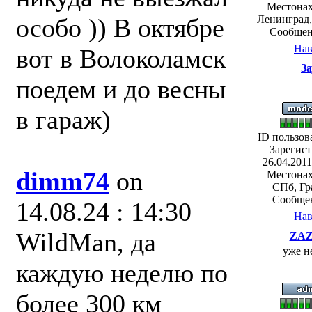
Местонах
особо )) В октябре
Ленинград,
Сообщен
Нав
вот в Волоколамск
За
поедем и до весны
в гараж)
ID пользов
Зарегист
26.04.2011
dimm74
on
Местонах
СПб, Гр
Сообщен
14.08.24 : 14:30
Нав
WildMan, да
ZAZ
уже не
каждую неделю по
более 300 км