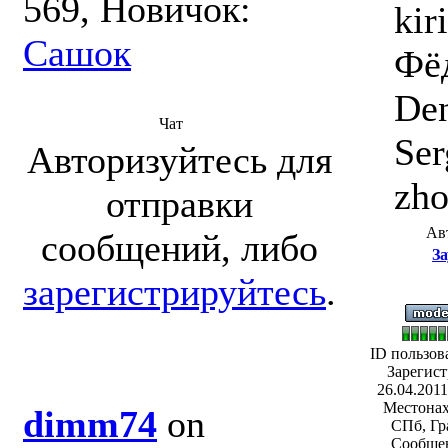
569, Новичок:
kir
Сашок
Фёд
Den
Чат
Ser
Авторизуйтесь для
zho
отправки
Ав
сообщений, либо
За
зарегистрируйтесь
.
ID пользов
Зарегист
26.04.2011
Местонах
dimm74
on
СПб, Гр
Сообщен