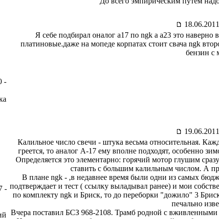
До всего эмпирическим путём надо 
18.06.2011
Я себе подбирал оналог а17 по ngk а а23 это наверно 
платиновые.даже на мопеде корпатах стоит свача ngk втор
бензин с 
 -
ка
19.06.2011
Калильное число свечи - штука весьма относительная. Каж
греется, то аналог А-17 ему вполне подходят, особенно зимо
Определяется это элементарно: горячий мотор глушим сразу 
ставить с большим калильным числом. А про
В плане ngk - ,в недавнее время были одни из самых бюд
подтверждает и тест ( ссылку выладывал ранее) и мои собств
 -
по комплекту ngk и Бриск, то до переборки "дожило" 3 Бриска
печально изв
Вчера поставил БСЗ 968-2108. Трамб родной с вживленными 
ий