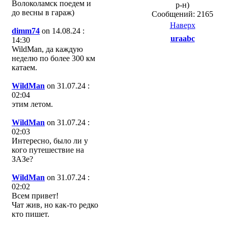
Волоколамск поедем и
р-н)
до весны в гараж)
Сообщений: 2165
Наверх
dimm74
on 14.08.24 :
uraabc
14:30
WildMan, да каждую
неделю по более 300 км
катаем.
WildMan
on 31.07.24 :
02:04
этим летом.
WildMan
on 31.07.24 :
02:03
Интересно, было ли у
кого путешествие на
ЗАЗе?
WildMan
on 31.07.24 :
02:02
Всем привет!
Чат жив, но как-то редко
кто пишет.