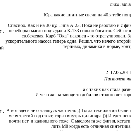
maxi напис
Юра какие штатные свечи на 40.я тебе поп
Спасибо. Как и на 30-ку. Типа А-23. Пока не работаю и с фи
переборки масло подъедал и К-133 сильно богатил. Сейчас ю
 -
св.бежевая. Карб "Ока" наконец - то отрегулирован. 
ускорительного насоса теперь одна. Решил, что нечего второ
терпимо, динамика в норме, конт
ий
17.06.2011
Пистолет на
а с таких как стала раз
И чего же на заводе то дебилов столько лет кор
А вот здесь не соглашусь частично ;) Тогда технологии был
 -
меня третий год стоят, торча внутрь цилиндра ))) И едет не
почти нет, и калильного тоже. С маслом та же фигня, кстати
лить М8 когда есть отличная синтетика