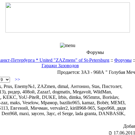
Форумы
кт-Петербурга * United "ZAZmens" of St-Petersburg
::
Форумы
:
Гаражи Зазоводов
Продается: ЗАЗ - 968А " Голубая Меч
>>
 Prus, Enemy№1, ZAZmen, dimal, Антонио, Stas, Пистолет,
3), ридер, 408ой, Zazaz!, dogmatix, Megavolt, WildMan,
KEKC, YoU-PiteR, DUKE, Irbis, dimka, 965mmx, Borislav,
d-zaz, maks, Veselow, Мрамор, bazilio965, kamaz, Bоbёr, МЕМЗ,
3, Евгений, Мичман, vervaler2, kirill968-965, Sapo968, дядя
Den968, maxi, заусен, Заус, el Serge, lada granta, DANBASIK,
Доба
17.06.2011