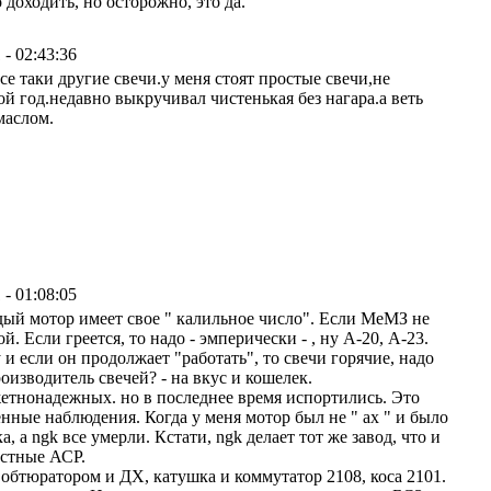
доходить, но осторожно, это да.
 - 02:43:36
все таки другие свечи.у меня стоят простые свечи,не
ой год.недавно выкручивал чистенькая без нагара.а веть
маслом.
 - 01:08:05
дый мотор имеет свое " калильное число". Если МеМЗ не
й. Если греется, то надо - эмперически - , ну А-20, А-23.
и если он продолжает "работать", то свечи горячие, надо
изводитель свечей? - на вкус и кошелек.
жетнонадежных. но в последнее время испортились. Это
енные наблюдения. Когда у меня мотор был не " ах " и было
, а ngk все умерли. Кстати, ngk делает тот же завод, что и
естные АСР.
обтюратором и ДХ, катушка и коммутатор 2108, коса 2101.