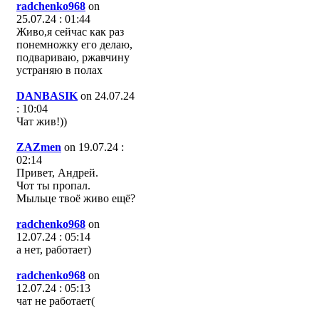
radchenko968
on
25.07.24 : 01:44
Живо,я сейчас как раз
понемножку его делаю,
подвариваю, ржавчину
устраняю в полах
DANBASIK
on 24.07.24
: 10:04
Чат жив!))
ZAZmen
on 19.07.24 :
02:14
Привет, Андрей.
Чот ты пропал.
Мыльце твоё живо ещё?
radchenko968
on
12.07.24 : 05:14
а нет, работает)
radchenko968
on
12.07.24 : 05:13
чат не работает(