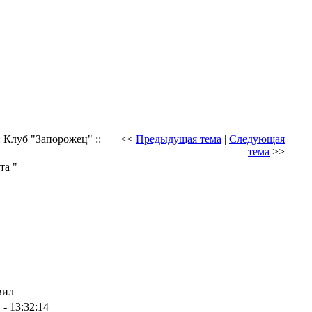
: Клуб "Запорожец" ::
<<
Предыдущая тема
|
Следующая
тема
>>
та "
вил
 - 13:32:14