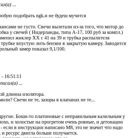
ал(а)
...
робую подобрать ngk.и не будеш мучится
нансами не густо. Свечи вылетали из-за того, что мотор до
бка у свечей ( Нидерланды, типа А-17, 100 руб за компл.)
Заменил жиклер ХХ с 41 на 39 и трубка распылителя
й трубке впустую лить бензин в закрытую камеру. Заводится
рольный замер показал 9,1/100.
 - 16:51:11
писал(а)
...
ной длинна изолятора.
мили? Свечи не те, зазоры в клапанах не те...
и другие. Боши-то платиновые с неправильным калильным у
плохо, и холостые на прогретом очень ровные, и детонации
 - если в инструкции написано М8, это не значит что надо
, и ресурс двигла больше получается.