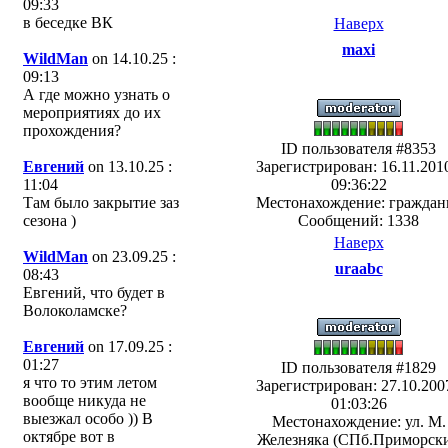
09:33
в беседке ВК
Наверх
maxi
WildMan
on 14.10.25 :
09:13
А где можно узнать о
мероприятиях до их
прохождения?
ID пользователя #8353
Евгений
on 13.10.25 :
Зарегистрирован: 16.11.2010
11:04
09:36:22
Там было закрытие заз
Местонахождение: граждан
сезона )
Сообщений: 1338
Наверх
WildMan
on 23.09.25 :
uraabc
08:43
Евгений, что будет в
Волоколамске?
Евгений
on 17.09.25 :
01:27
ID пользователя #1829
я что то этим летом
Зарегистрирован: 27.10.2007
вообще никуда не
01:03:26
выезжал особо )) В
Местонахождение: ул. М.
октябре вот в
Железняка (СПб.Приморск