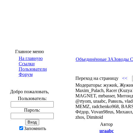
Главное меню
На главную
Объединённые ЗАЗоводы Сан
Ссылки
Пользователи
Форум
Переход на страницу
<<
Модераторы: жужиk, Жужик,
Maxim_Palach, Racer (Kuzya1
Добро пожаловать,
MAGNET, mrbasser, Митоид, 
Пользователь:
@rtyom, uraabc, Равиль, vla
MEMZ, radchenko968, BARS11
Пароль:
Фёдор, Vovan98rus, Михаил, 
zhos, Dimitoid
Автор
Запомнить
uraabc