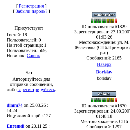
[
Регистрация
]
[
Забыли пароль?
]
ID пользователя #1829
Присутствуют
Зарегистрирован: 27.10.2007
Гостей: 18
01:03:26
Пользователей: 0
Местонахождение: ул. М.
На этой странице: 1
Железняка (СПб.Приморск
Пользователей: 569,
р-н)
Новичок:
Сашок
Сообщений: 2165
Наверх
Borislav
Чат
borislav
Авторизуйтесь для
отправки сообщений,
либо
зарегистрируйтесь
.
dimm74
on 25.03.26 :
ID пользователя #1670
14:24
Зарегистрирован: 24.09.2007
Ищу живой карб к127
01:48:18
Местонахождение: СПб
Евгений
on 23.11.25 :
Сообщений: 1297